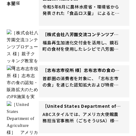
令和5年6月に農林水産省・環境省から
発表された「食品ロス量」 によると、
令和3年度の食品ロス量は523万トン。
そのうち事業ロスが279万トン、家庭系
ロスが244万トンとなっており、事業
［株式会社八芳園交流コンテンツプロ
者・消費者双方の...
デュース 様］親子クッキング教室を開
福島再生加速化交付金を活用し、鏡石
催
町の食材を使用したレシピで八芳園パ
ティシエ&シェフと一緒に作る親子クッ
キング教室を全４回実施いたしまし
た。 実施概要 ▼目的福島再生加速化交
［志布志市役所 様］志布志市の食の認
付金を活用して、「...
知・販路拡大のためのPR施策を実施
首都圏の消費者を対象に、「志布志市
の食」を通じた認知拡大および特産品
の販路拡大を目指し、ABCクッキング
スタジオでの大規模な試食会と、個人
料理教室での密な喫食体験を軸にプロ
［United States Department of
モーション施策を実施しました...
Agriculture 様］ アメリカ産ドライ
ABCスタイルでは、アメリカ大使館農
フルーツ＆ナッツのプロモーション
務担当官事務所（ごちそうUSA）様よ
りご依頼をいただき、アメリカ産ドラ
イフルーツおよびナッツの認知度向上