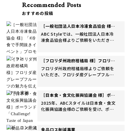
Recommended Posts
おすすめの投稿
［一般社団法人日本冷凍食品協会 様］
「#冷食で手間抜きイベント」プロモー
ABC Styleでは、一般社団法人日本冷
ション
凍食品協会様よりご依頼をいただき、
冷凍食品の「手間抜き（タイパ）」と
いう新しい価値を訴求し、ポジティブ
なイメージを醸成するためのプロモー
［フロリダ州政府柑橘局 様］フロリダ
ションイベントおよびS...
産グレープフルーツの魅力を伝えるPR
フロリダ州政府柑橘局様よりご依頼を
を実施
いただき、フロリダ産グレープフルー
ツの需要拡大を目的とした包括的なプ
ロモーション支援を実施。レシピ開
発・SNS発信・タイアップレッスンを
［日本食・食文化振興協議会 様］ポー
組み合わせることで、商品価値を...
ランド「Challenge! Taste of
2025年、ABCスタイルは日本食・食文
Japan 2025」コンテスト開催
化振興協議会様のご依頼を受け、ポー
ランドにおいて日本食の認知拡大と理
解促進を目的とした「Challenge!
Taste of Japan 2025」の企画・運...
食品ロス削減事業