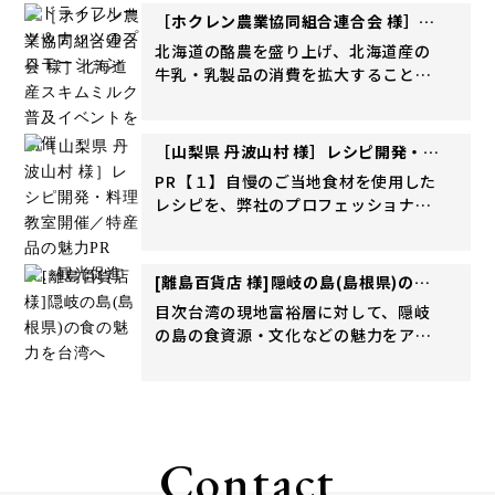
と消費拡大を目的としたプロモーショ
［ホクレン農業協同組合連合会 様］北
ンキャンペーンを実施いたし...
海道産スキムミルク普及イベントを開
北海道の酪農を盛り上げ、北海道産の
催
牛乳・乳製品の消費を拡大することを
目的とした運動である『ミルクランド
北海道』の一環として、2024年3月
を、スキムミルクの魅力を伝えるため
［山梨県 丹波山村 様］レシピ開発・料
の『北海道産スキムミルク普及...
理教室開催／特産品の魅力PRで、観光
PR【１】自慢のご当地食材を使用した
促進
レシピを、弊社のプロフェッショナル
人材とともに開発。料理教室をはじ
め、お渡しした「イラストレシピ」も
好評。 山梨県北都留郡丹波山村 様から
[離島百貨店 様]隠岐の島(島根県)の食
のご依頼で観光促進のお手伝...
の魅力を台湾へ
目次台湾の現地富裕層に対して、隠岐
の島の食資源・文化などの魅力をアピ
ール！①台湾における離島の関心度調
査② 観光PR動画制作③離島の食材を活
用した離島キットのメニュー開発・作
成・レッスンの実施 台湾の...
Contact